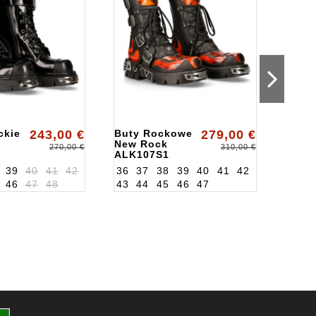
ckie
243,00 €
Buty Rockowe
279,00 €
Buty 
New Rock
i Ro
270,00 €
310,00 €
ALK107S1
New 
ALK3
39
40
41
42
36
37
38
39
40
41
42
36
3
46
47
48
43
44
45
46
47
43
4