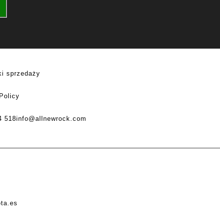
i sprzedaży
Policy
4 518
info@allnewrock.com
ota.es