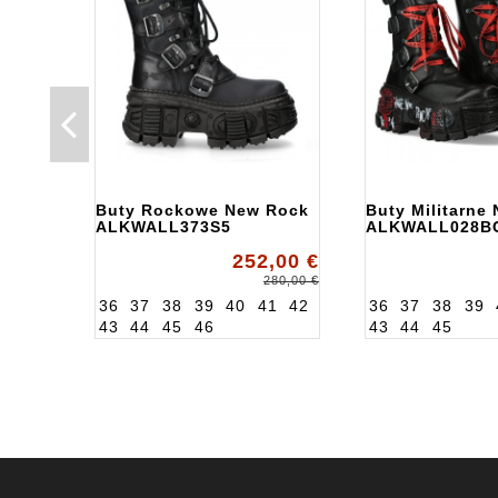
Buty Rockowe New Rock
Buty Militarne
ALKWALL373S5
ALKWALL028B
252,00 €
280,00 €
36
37
38
39
40
41
42
36
37
38
39
43
44
45
46
43
44
45