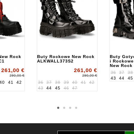
 New Rock
Buty Rockowe New Rock
Buty Goty
C1
ALKWALL373S2
i Rockowe
New Rock
261,00 €
261,00 €
ALK312S6
36
37
38
290,00 €
290,00 €
43
44
45
40
41
42
36
37
38
39
40
41
42
43
44
45
46
47