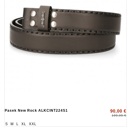
Pasek New Rock ALKCINT224S1
90,00 €
100,00 €
S
M
L
XL
XXL