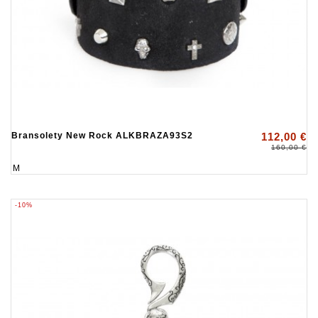
Bransolety New Rock ALKBRAZA93S2
112,00 €
160,00 €
M
-10%