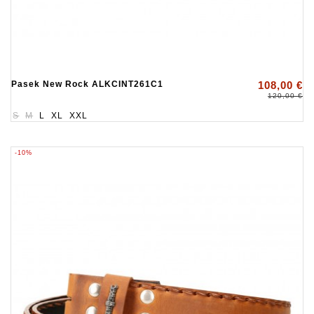
Pasek New Rock ALKCINT261C1
108,00 €
120,00 €
S
M
L
XL
XXL
-10%