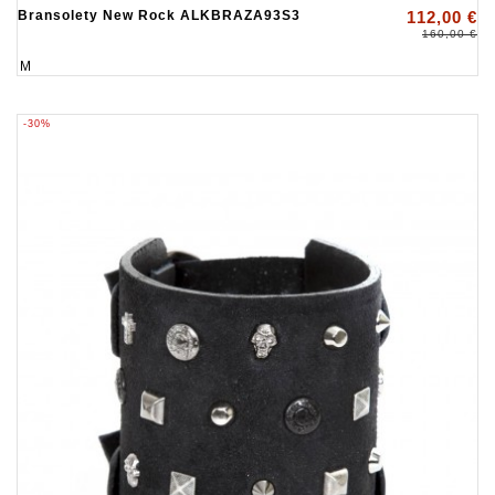
Bransolety New Rock ALKBRAZA93S3
112,00 €
160,00 €
M
-30%