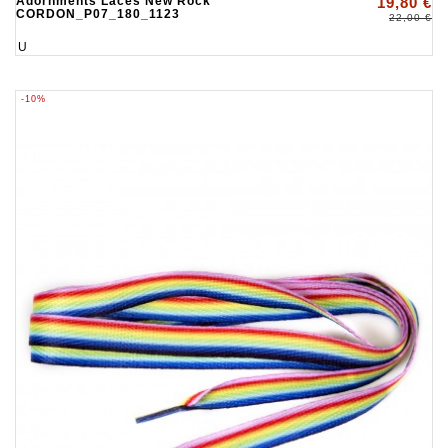
Adornments Laces New Rock
19,80 €
CORDON_P07_180_1123
22,00 €
U
-10%