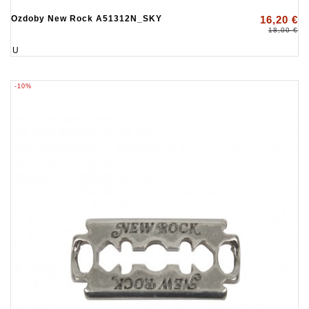
Ozdoby New Rock A51312N_SKY
16,20 €
18,00 €
U
-10%