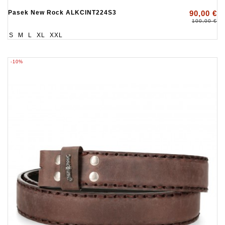
Pasek New Rock ALKCINT224S3
90,00 €
100,00 €
S
M
L
XL
XXL
-10%