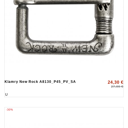
Klamry New Rock A8130_P45_PV_SA
24,30 €
27,00 €
U
-30%