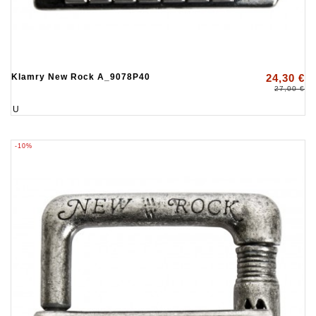
Klamry New Rock A_9078P40
24,30 €
27,00 €
U
-10%