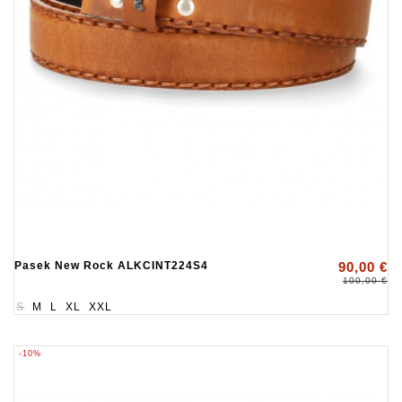
Pasek New Rock ALKCINT224S4
90,00 €
100,00 €
S
M
L
XL
XXL
-10%