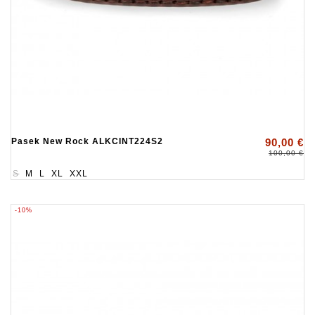
Pasek New Rock ALKCINT224S2
90,00 €
100,00 €
S
M
L
XL
XXL
-10%