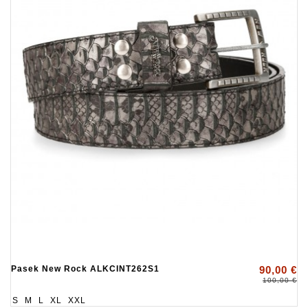
Pasek New Rock ALKCINT262S1
90,00 €
100,00 €
S
M
L
XL
XXL