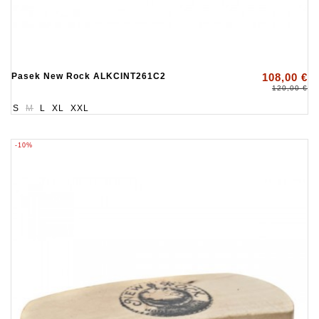
Pasek New Rock ALKCINT261C2
108,00 €
120,00 €
S
M
L
XL
XXL
-10%