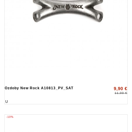
Ozdoby New Rock A10813_PV_SAT
9,90 €
11,00 €
U
-10%