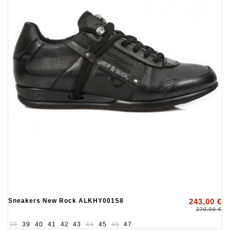
Sneakers New Rock ALKHY001S8
243,00 €
270,00 €
38
39
40
41
42
43
44
45
46
47