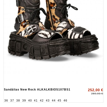
Sandálias New Rock ALKALKBIOS107BS1
252,00 €
280,00 €
36
37
38
39
40
41
42
43
44
45
46