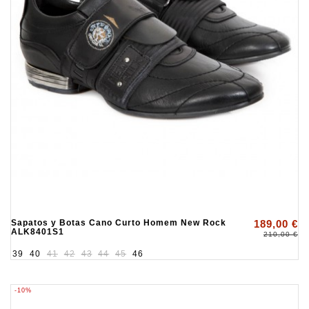
Sapatos y Botas Cano Curto Homem New Rock
189,00 €
ALK8401S1
210,00 €
39
40
41
42
43
44
45
46
-10%