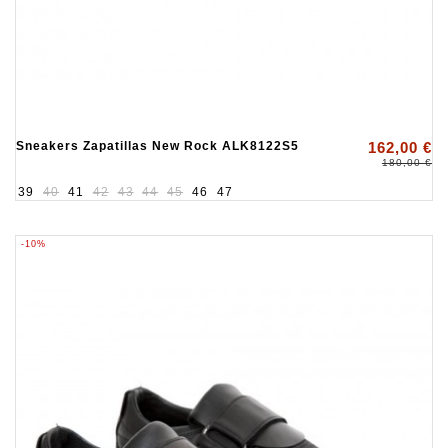
Sneakers Zapatillas New Rock ALK8122S5
162,00 €
180,00 €
39
40
41
42
43
44
45
46
47
-10%