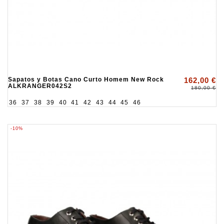
Sapatos y Botas Cano Curto Homem New Rock
162,00 €
ALKRANGER042S2
180,00 €
36
37
38
39
40
41
42
43
44
45
46
-10%