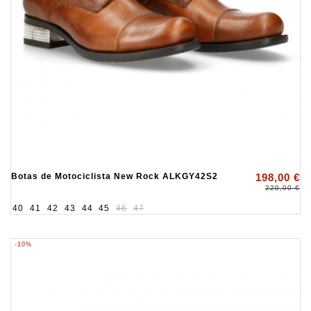
Botas de Motociclista New Rock ALKGY42S2
198,00 €
220,00 €
40
41
42
43
44
45
46
47
-10%