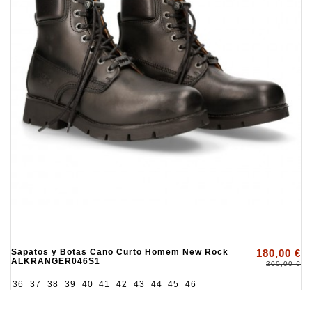
Sapatos y Botas Cano Curto Homem New Rock
180,00 €
ALKRANGER046S1
200,00 €
36
37
38
39
40
41
42
43
44
45
46