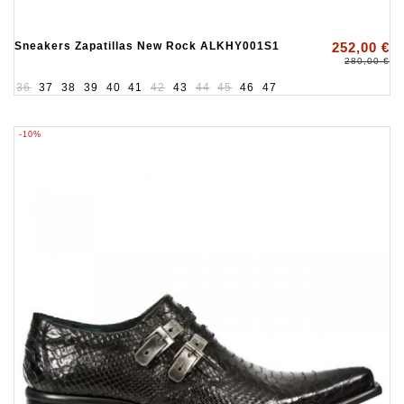
Sneakers Zapatillas New Rock ALKHY001S1
252,00 €
280,00 €
36
37
38
39
40
41
42
43
44
45
46
47
-10%