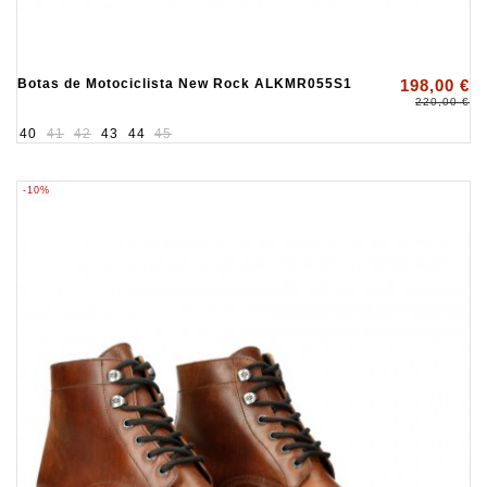
Botas de Motociclista New Rock ALKMR055S1
198,00 €
220,00 €
40
41
42
43
44
45
-10%