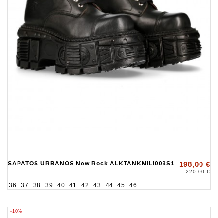
SAPATOS URBANOS New Rock ALKTANKMILI003S1
198,00 €
220,00 €
36
37
38
39
40
41
42
43
44
45
46
-10%