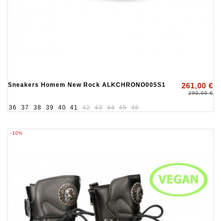
Sneakers Homem New Rock ALKCHRONO005S1
261,00 €
290,00 €
36
37
38
39
40
41
42
43
44
45
46
-10%