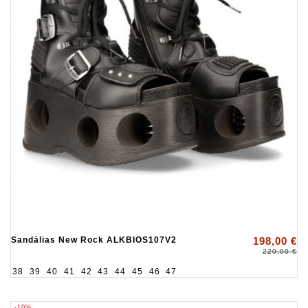
Sandálias New Rock ALKBIOS107V2
198,00 €
220,00 €
38
39
40
41
42
43
44
45
46
47
-10%