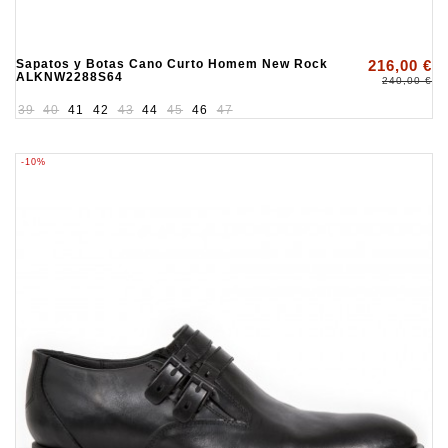
Sapatos y Botas Cano Curto Homem New Rock
216,00 €
ALKNW2288S64
240,00 €
39
40
41
42
43
44
45
46
47
-10%