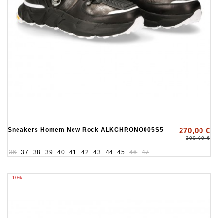
Sneakers Homem New Rock ALKCHRONO005S5
270,00 €
300,00 €
36
37
38
39
40
41
42
43
44
45
46
47
-10%