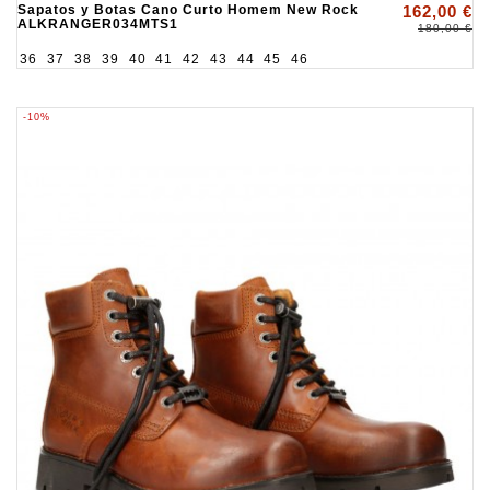
Sapatos y Botas Cano Curto Homem New Rock
162,00 €
ALKRANGER034MTS1
180,00 €
36
37
38
39
40
41
42
43
44
45
46
-10%