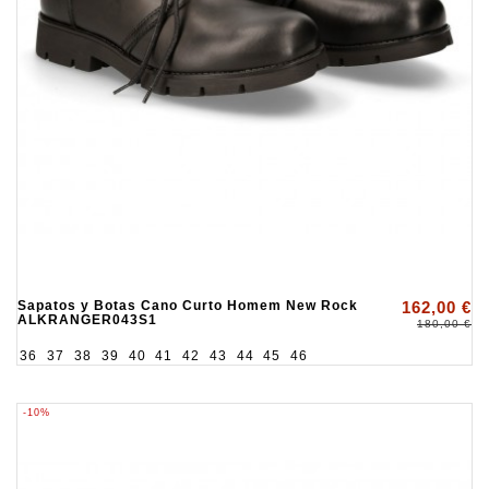
Sapatos y Botas Cano Curto Homem New Rock
162,00 €
ALKRANGER043S1
180,00 €
36
37
38
39
40
41
42
43
44
45
46
-10%