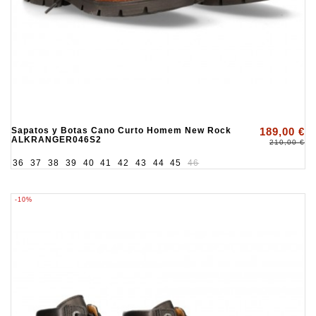
Sapatos y Botas Cano Curto Homem New Rock
189,00 €
ALKRANGER046S2
210,00 €
36
37
38
39
40
41
42
43
44
45
46
-10%