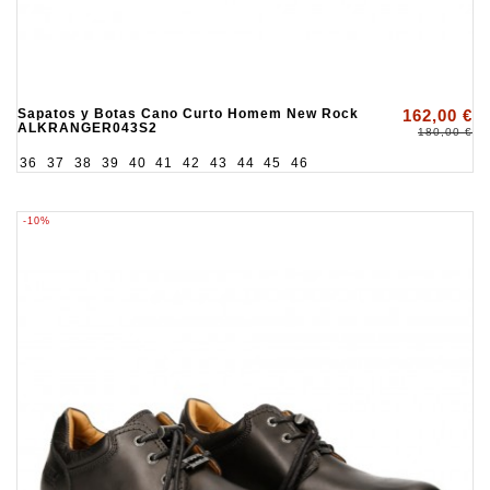
Sapatos y Botas Cano Curto Homem New Rock
162,00 €
ALKRANGER043S2
180,00 €
36
37
38
39
40
41
42
43
44
45
46
-10%