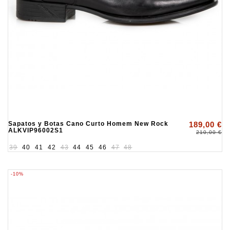
Sapatos y Botas Cano Curto Homem New Rock
189,00 €
ALKVIP96002S1
210,00 €
39
40
41
42
43
44
45
46
47
48
-10%