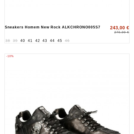
Sneakers Homem New Rock ALKCHRONO005S7
243,00 €
270,00 €
38
39
40
41
42
43
44
45
46
-10%