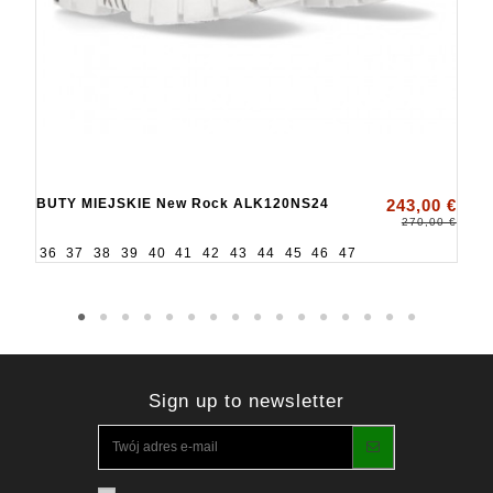
BUTY MIEJSKIE New Rock ALK120NS24
243,00 €
270,00 €
36
37
38
39
40
41
42
43
44
45
46
47
Sign up to newsletter