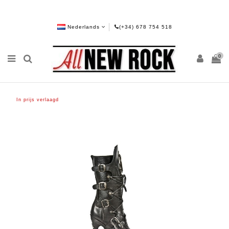
Nederlands
(+34) 678 754 518
0
In prijs verlaagd