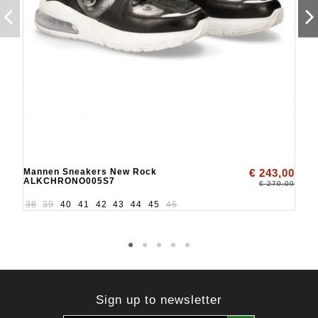
Mannen Sneakers New Rock
€ 243,00
ALKCHRONO005S7
€ 270,00
38
39
40
41
42
43
44
45
46
Sign up to newsletter