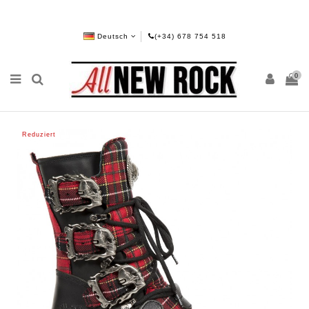
Deutsch
(+34) 678 754 518
0
Reduziert