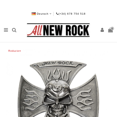
Deutsch
(+34) 678 754 518
0
Reduziert