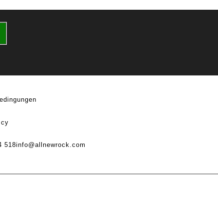
edingungen
icy
4 518
info@allnewrock.com