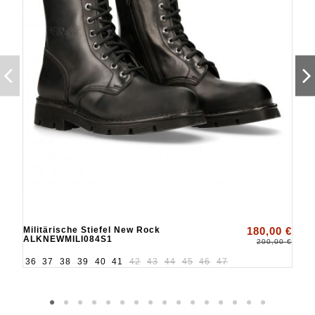
Militärische Stiefel New Rock
180,00 €
ALKNEWMILI084S1
200,00 €
36
37
38
39
40
41
42
43
44
45
46
47