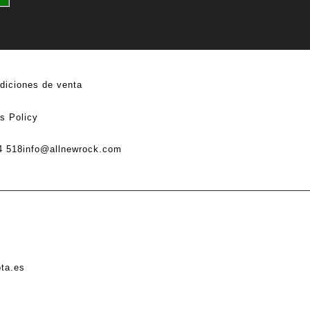
diciones de venta
s Policy
4 518
info@allnewrock.com
ota.es