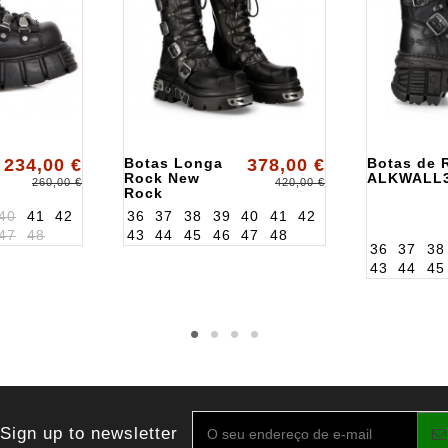
234,00 €
Botas Longa
378,00 €
Botas de 
Rock New
ALKWALL
260,00 €
420,00 €
Rock
ALK272MTS1
40
41
42
36
37
38
39
40
41
42
47
48
43
44
45
46
47
48
36
37
38
43
44
45
Sign up to newsletter