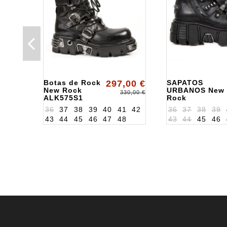
Botas de Rock
297,00 €
SAPATOS
New Rock
URBANOS New
330,00 €
ALK575S1
Rock
ALK220S2
36
37
38
39
40
41
42
36
37
38
39
43
44
45
46
47
48
43
44
45
46