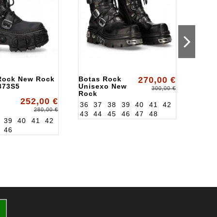
Rock New Rock
Botas Rock
270,00 €
Bota
373S5
Unisexo New
New 
300,00 €
Rock
WALL
252,00 €
ALK373S4
36
37
38
39
40
41
42
36
3
280,00 €
43
44
45
46
47
48
43
4
39
40
41
42
46