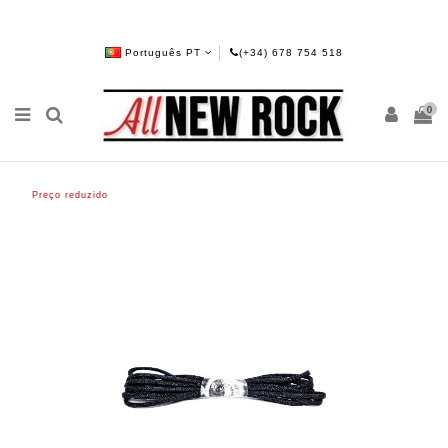
Português PT
(+34) 678 754 518
0
Preço reduzido