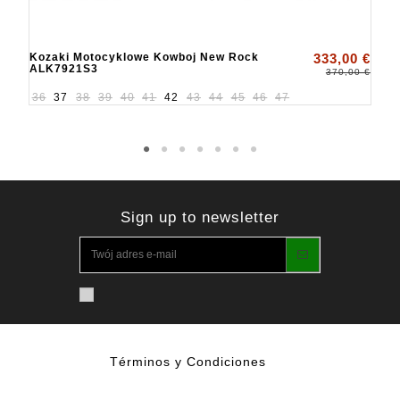
Kozaki Motocyklowe Kowboj New Rock
333,00 €
ALK7921S3
370,00 €
36
37
38
39
40
41
42
43
44
45
46
47
Sign up to newsletter
Términos y Condiciones