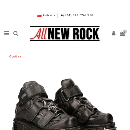
Polski
(+34) 678 754 518
0
Obniżka