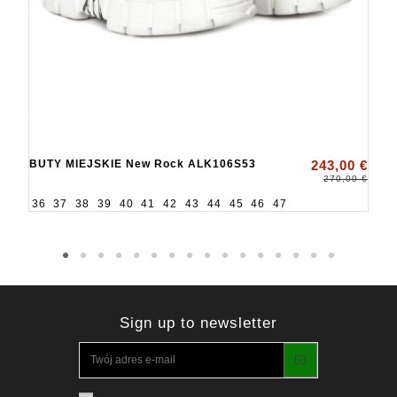
BUTY MIEJSKIE New Rock ALK106S53
243,00 €
270,00 €
36
37
38
39
40
41
42
43
44
45
46
47
Sign up to newsletter