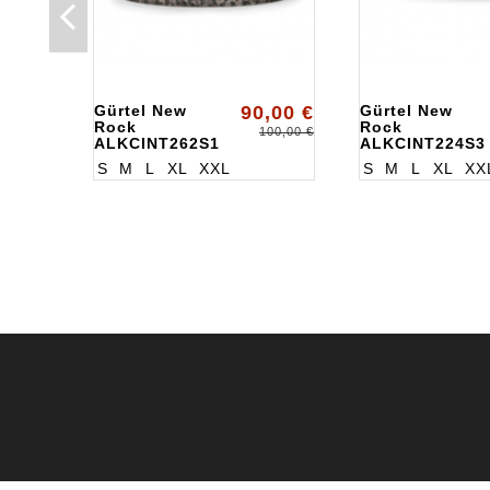
Gürtel New
90,00 €
Gürtel New
Rock
Rock
100,00 €
ALKCINT262S1
ALKCINT224S3
S
M
L
XL
XXL
S
M
L
XL
XX