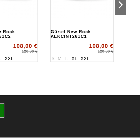
w Rock
Gürtel New Rock
Gürte
61C2
ALKCINT261C1
Rock
ALKC
108,00 €
108,00 €
120,00 €
120,00 €
L
XXL
S
M
L
XL
XXL