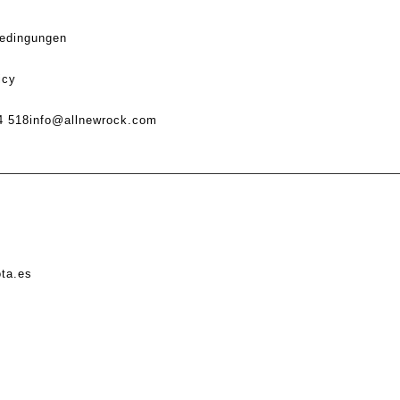
edingungen
icy
4 518
info@allnewrock.com
ota.es