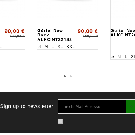
90,00 €
Gürtel New
90,00 €
Gürtel Ne
Rock
ALKCINT2
100,00 €
100,00 €
ALKCINT224S2
L
S
M
L
XL
XXL
S
M
L
X
Sign up to newsletter