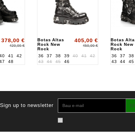
378,00 €
Botas Altas
405,00 €
Botas Alta
Rock New
Rock New
420,00 €
450,00 €
Rock
Rock
ALK796S1
ALK272S1
40
41
42
36
37
38
39
40
41
42
36
37
38
47
48
43
44
45
46
43
44
45
Sign up to newsletter