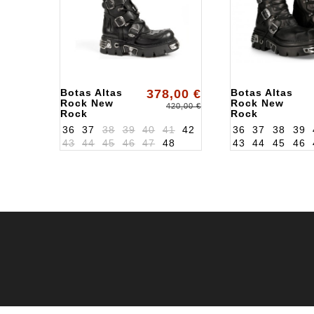
Botas Altas
378,00 €
Botas Altas
Rock New
Rock New
420,00 €
Rock
Rock
ALK161S1
ALK272MTS1
36
37
38
39
40
41
42
36
37
38
39
43
44
45
46
47
48
43
44
45
46