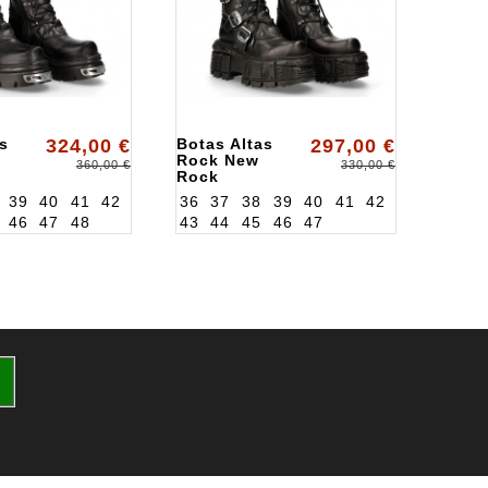
s
324,00 €
Botas Altas
297,00 €
Rock New
360,00 €
330,00 €
Rock
ALK272S3
39
40
41
42
36
37
38
39
40
41
42
46
47
48
43
44
45
46
47