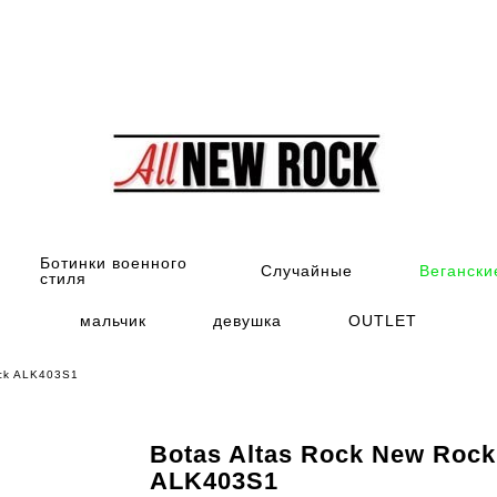
Ботинки военного
Случайные
Вегански
стиля
мальчик
девушка
OUTLET
ock ALK403S1
Botas Altas Rock New Rock
ALK403S1