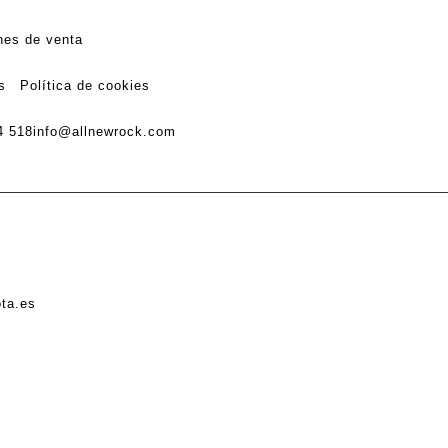
nes de venta
s
Política de cookies
4 518
info@allnewrock.com
ota.es