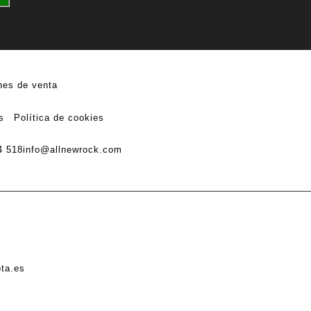
nes de venta
s
Política de cookies
4 518
info@allnewrock.com
ota.es