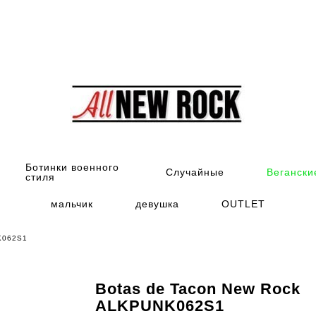
Ботинки военного
Случайные
Вегански
стиля
мальчик
девушка
OUTLET
K062S1
Botas de Tacon New Rock
ALKPUNK062S1