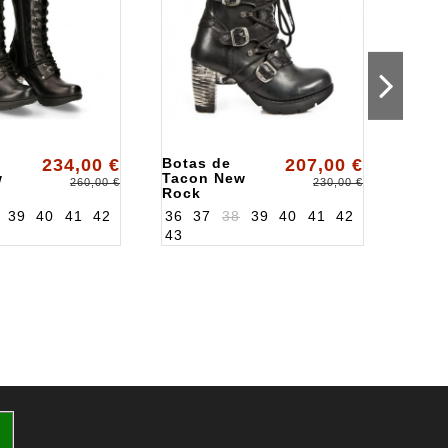
234,00 €
Botas de
207,00 €
Bota
w
Tacon New
Rock
260,00 €
230,00 €
Rock
S1
ALKTR003S1
39
40
41
42
36
37
38
39
40
41
42
43
36
3