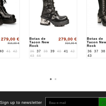
279,00 €
Botas de
279,00 €
Botas de
Tacon New
Tacon Ne
310,00 €
310,00 €
Rock
Rock
ALK1016S1
ALKTR005
40
41
42
36
37
38
39
40
41
42
36
37
38
43
44
43
Sign up to newsletter