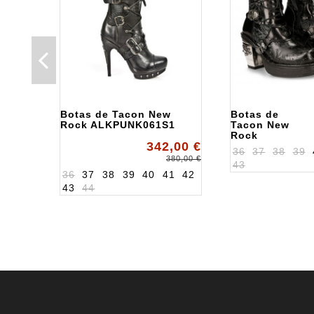
Botas de Tacon New
Botas de
Rock ALKPUNK061S1
Tacon New
Rock
342,00 €
ALK8366S1
36
37
38
39
380,00 €
43
36
37
38
39
40
41
42
43
44