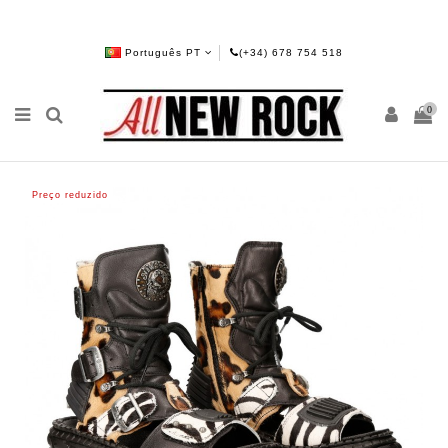
Português PT
(+34) 678 754 518
0
Preço reduzido