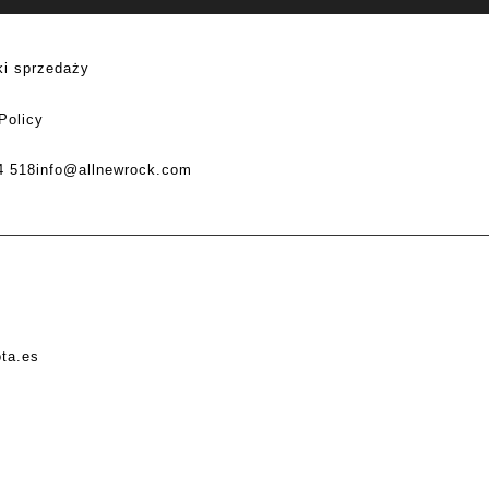
i sprzedaży
Policy
4 518
info@allnewrock.com
ota.es