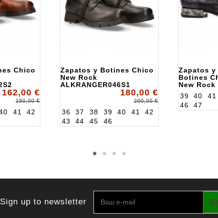
nes Chico
Zapatos y Botines Chico
Zapatos y
New Rock
Botines C
2S2
ALKRANGER046S1
New Rock
162,00 €
180,00 €
ALKNW13
39
40
41
180,00 €
200,00 €
46
47
40
41
42
36
37
38
39
40
41
42
43
44
45
46
Sign up to newsletter