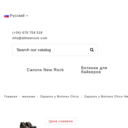
Русский
(+34) 678 754 518
info@allnewrock.com
Ботинки для
Сапоги New Rock
байкеров
Главная
мальчик
Zapatos y Botines Chico
Zapatos y Botines Chico
Цена снижена