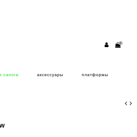
0
е сапоги
аксессуары
платформы
ew