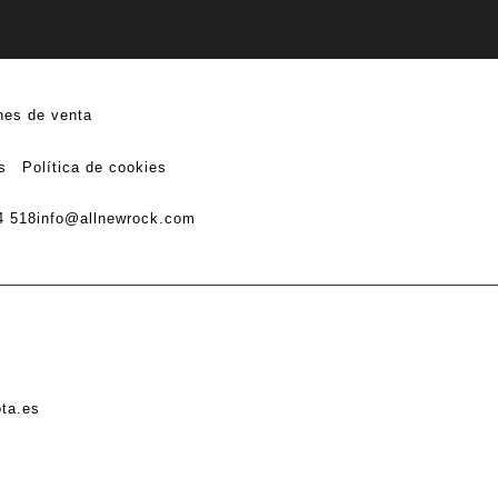
nes de venta
s
Política de cookies
4 518
info@allnewrock.com
ota.es