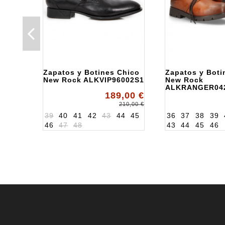
Zapatos y Botines Chico
Zapatos y Boti
New Rock ALKVIP96002S1
New Rock
ALKRANGER04
189,00 €
210,00 €
39
40
41
42
43
44
45
36
37
38
39
46
47
48
43
44
45
46