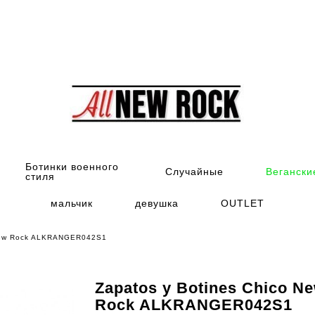
Ботинки военного
Случайные
Вегански
стиля
мальчик
девушка
OUTLET
 New Rock ALKRANGER042S1
Zapatos y Botines Chico N
Rock ALKRANGER042S1