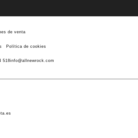
nes de venta
s
Política de cookies
4 518
info@allnewrock.com
ota.es