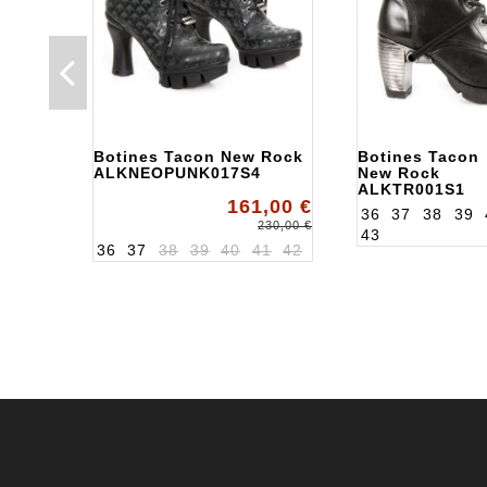
Botines Tacon New Rock
Botines Tacon
ALKNEOPUNK017S4
New Rock
ALKTR001S1
161,00 €
36
37
38
39
230,00 €
43
36
37
38
39
40
41
42