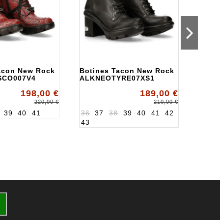
acon New Rock
Botines Tacon New Rock
Boti
SCO007V4
ALKNEOTYRE07XS1
ALKN
198,00 €
189,00 €
220,00 €
210,00 €
39
40
41
36
37
38
39
40
41
42
36
3
43
43