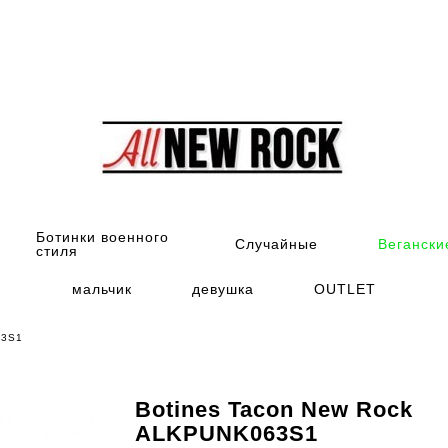
Ботинки военного
Случайные
Вегански
стиля
мальчик
девушка
OUTLET
63S1
Botines Tacon New Rock
ALKPUNK063S1