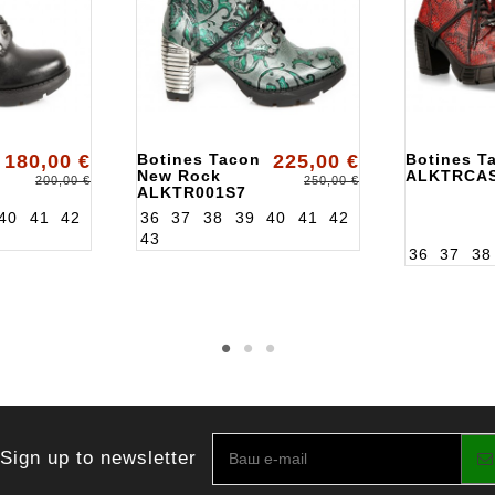
180,00 €
Botines Tacon
225,00 €
Botines T
New Rock
ALKTRCA
200,00 €
250,00 €
ALKTR001S7
40
41
42
36
37
38
39
40
41
42
43
36
37
38
Sign up to newsletter