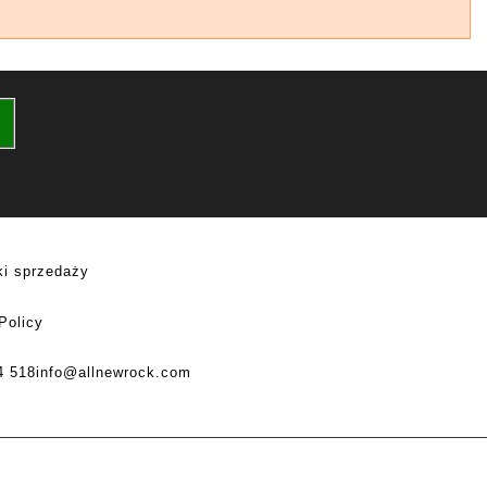
i sprzedaży
Policy
4 518
info@allnewrock.com