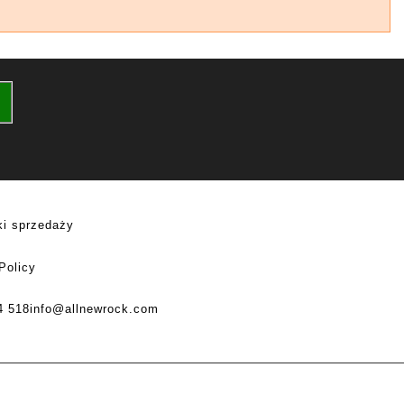
i sprzedaży
Policy
4 518
info@allnewrock.com