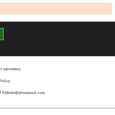
i sprzedaży
Policy
4 518
info@allnewrock.com