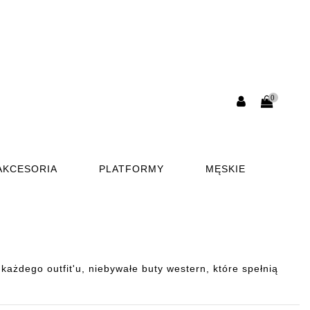
0
AKCESORIA
PLATFORMY
MĘSKIE
ażdego outfit'u, niebywałe buty western, które spełnią