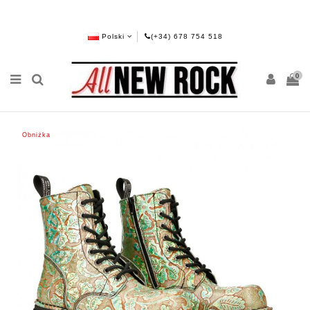
Polski
(+34) 678 754 518
0
Obniżka