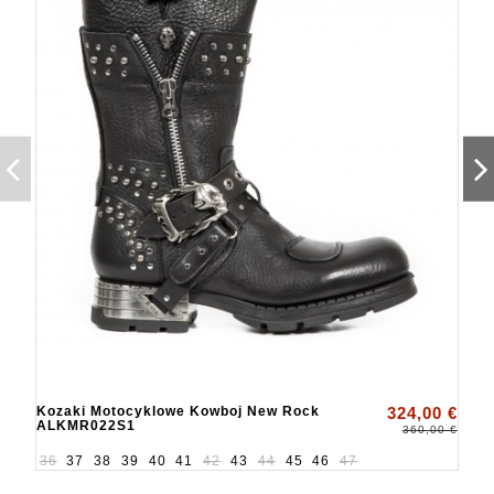
Kozaki Motocyklowe Kowboj New Rock
324,00 €
ALKMR022S1
360,00 €
36
37
38
39
40
41
42
43
44
45
46
47