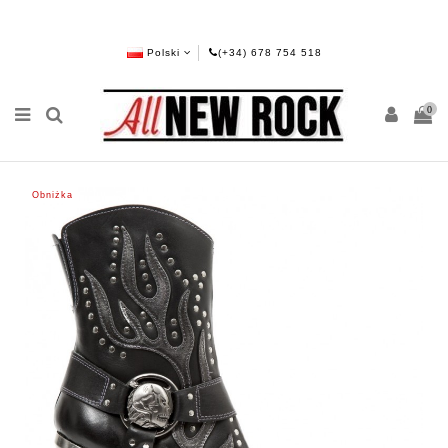
Polski
(+34) 678 754 518
0
Obniżka