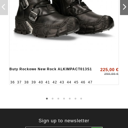
Buty Rockowe New Rock ALKIMPACT013S1
225,00 €
250,00 €
36
37
38
39
40
41
42
43
44
45
46
47
Sign up to newsletter