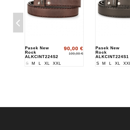
Pasek New
90,00 €
Pasek New
Rock
Rock
100,00 €
ALKCINT224S2
ALKCINT224S1
S
M
L
XL
XXL
S
M
L
XL
XX