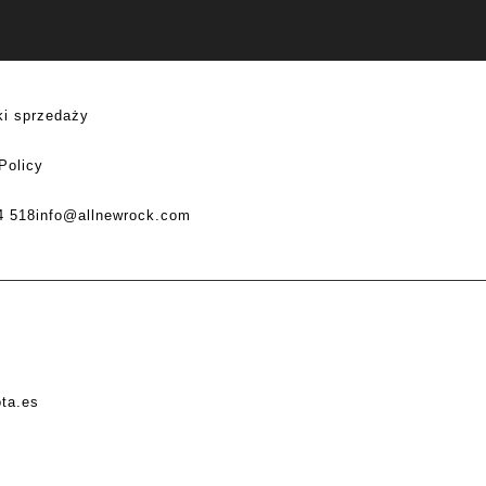
i sprzedaży
Policy
4 518
info@allnewrock.com
ota.es