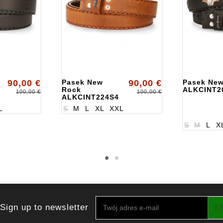
90,00 €
Pasek New
90,00 €
Pasek Ne
Rock
ALKCINT2
100,00 €
100,00 €
ALKCINT224S4
L
S
M
L
XL
XXL
S
M
L
X
Sign up to newsletter