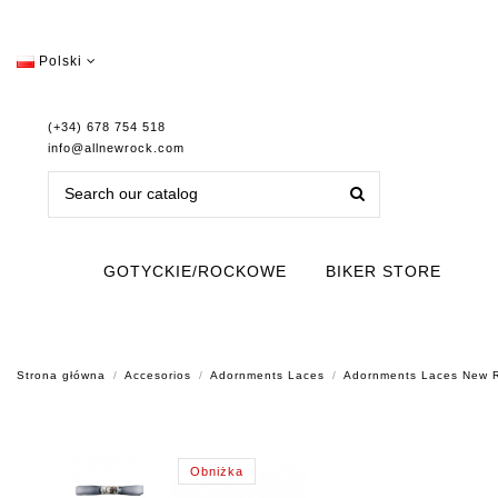
Polski
(+34) 678 754 518
info@allnewrock.com
GOTYCKIE/ROCKOWE
BIKER STORE
Strona główna
Accesorios
Adornments Laces
Adornments Laces New
Obniżka