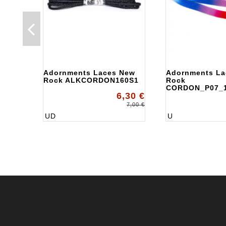
Adornments Laces New
Adornments La
Rock ALKCORDON160S1
Rock
CORDON_P07_1
6,30 €
7,00 €
UD
U