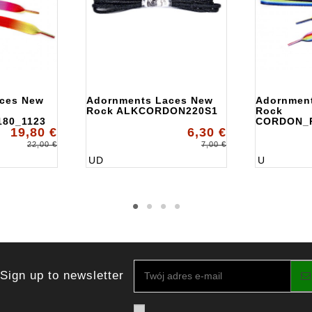
ces New
Adornments Laces New
Adornmen
Rock ALKCORDON220S1
Rock
80_1123
CORDON_P
19,80 €
6,30 €
22,00 €
7,00 €
UD
U
Sign up to newsletter