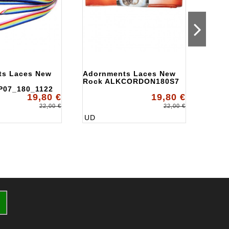
ts Laces New
Adornments Laces New
Ador
Rock ALKCORDON180S7
Rock
07_180_1122
19,80 €
19,80 €
22,00 €
22,00 €
UD
UD