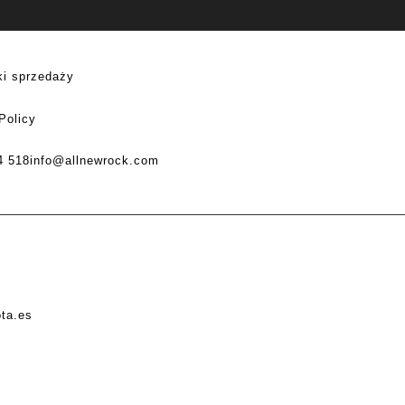
i sprzedaży
Policy
4 518
info@allnewrock.com
ota.es