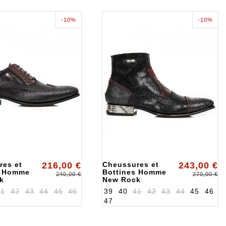
-10%
-10%
res et
216,00 €
Cheussures et
243,00 €
s Homme
Bottines Homme
240,00 €
270,00 €
k
New Rock
36S8
ALKNW133S7
41
42
43
44
45
46
39
40
41
42
43
44
45
46
47