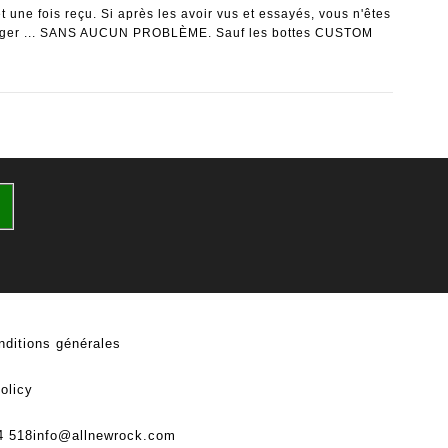
 une fois reçu. Si après les avoir vus et essayés, vous n'êtes
changer ... SANS AUCUN PROBLÈME. Sauf les bottes CUSTOM
nditions générales
olicy
4 518
info@allnewrock.com