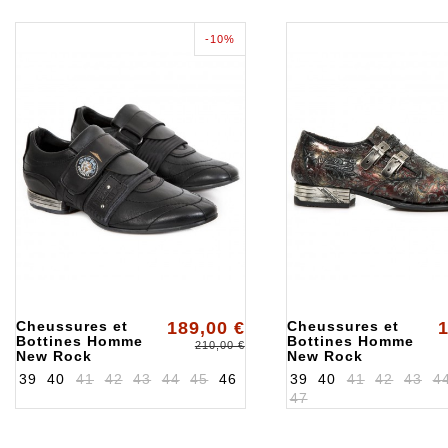
-10%
Cheussures et
189,00 €
Cheussures et
1
Bottines Homme
Bottines Homme
210,00 €
New Rock
New Rock
ALK8401S1
ALK2246S28
39
40
41
42
43
44
45
46
39
40
41
42
43
4
47