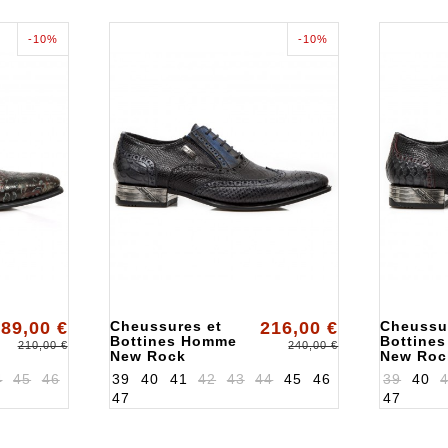
-10%
-10%
89,00 €
Cheussures et
216,00 €
Cheussu
Bottines Homme
Bottine
210,00 €
240,00 €
New Rock
New Roc
ALKNW136S7
ALKNW1
4
45
46
39
40
41
42
43
44
45
46
39
40
47
47