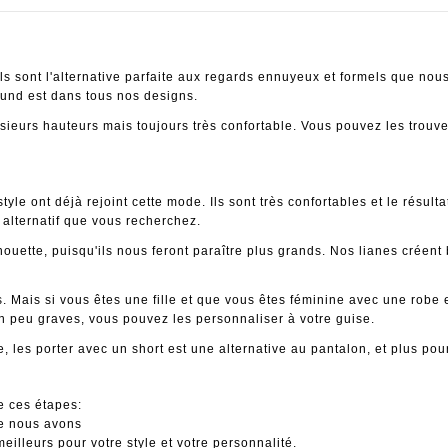
ls sont l'alternative parfaite aux regards ennuyeux et formels que nous
ound est dans tous nos designs.
sieurs hauteurs mais toujours très confortable. Vous pouvez les trouv
le ont déjà rejoint cette mode. Ils sont très confortables et le résult
alternatif que vous recherchez.
silhouette, puisqu'ils nous feront paraître plus grands. Nos lianes crée
 Mais si vous êtes une fille et que vous êtes féminine avec une robe et
n peu graves, vous pouvez les personnaliser à votre guise.
 les porter avec un short est une alternative au pantalon, et plus po
re ces étapes:
ue nous avons
illeurs pour votre style et votre personnalité.