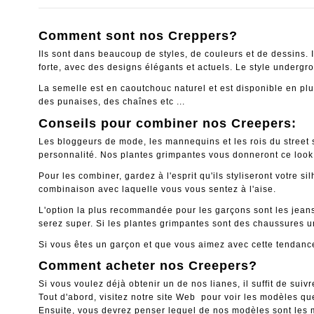
Comment sont nos Creppers?
Ils sont dans beaucoup de styles, de couleurs et de dessins. I
forte, avec des designs élégants et actuels. Le style undergr
La semelle est en caoutchouc naturel et est disponible en plu
des punaises, des chaînes etc ...
Conseils pour combiner nos Creepers:
Les bloggeurs de mode, les mannequins et les rois du street sty
personnalité. Nos plantes grimpantes vous donneront ce look 
Pour les combiner, gardez à l'esprit qu'ils styliseront votre 
combinaison avec laquelle vous vous sentez à l'aise.
L'option la plus recommandée pour les garçons sont les jeans.
serez super. Si les plantes grimpantes sont des chaussures u
Si vous êtes un garçon et que vous aimez avec cette tendance,
Comment acheter nos Creepers?
Si vous voulez déjà obtenir un de nos lianes, il suffit de suiv
Tout d'abord, visitez notre site Web pour voir les modèles q
Ensuite, vous devrez penser lequel de nos modèles sont les me