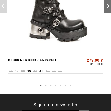
Bottes New Rock ALK1016S1
279,00 €
310,00 €
36
37
38
39
40
41
42
43
44
Sign up to newsletter