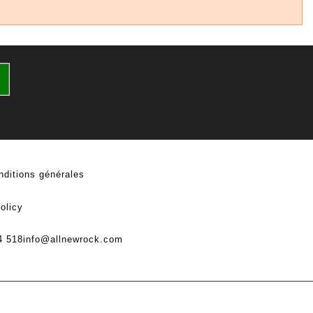
nditions générales
olicy
4 518
info@allnewrock.com