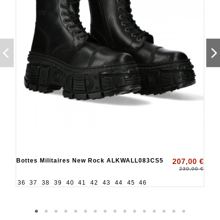
Bottes Militaires New Rock ALKWALL083CS5
207,00 €
230,00 €
36
37
38
39
40
41
42
43
44
45
46