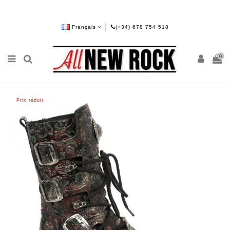
Français
(+34) 678 754 518
0
Prix réduit