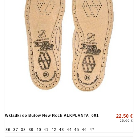
Wkładki do Butów New Rock ALKPLANTA_001
22,50 €
25,00 €
36
37
38
39
40
41
42
43
44
45
46
47