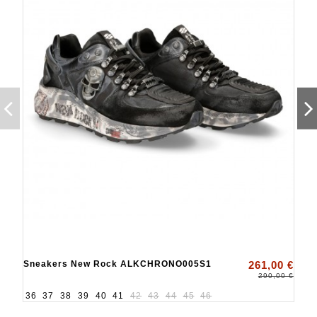
Sneakers New Rock ALKCHRONO005S1
261,00 €
290,00 €
36
37
38
39
40
41
42
43
44
45
46