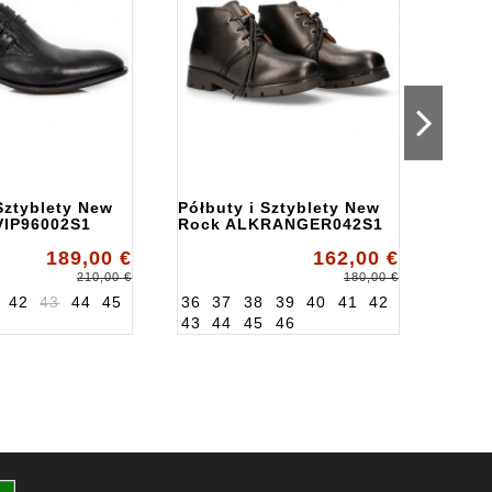
Sztyblety New
Półbuty i Sztyblety New
Półbu
VIP96002S1
Rock ALKRANGER042S1
Rock
189,00 €
162,00 €
210,00 €
180,00 €
42
43
44
45
36
37
38
39
40
41
42
39
4
43
44
45
46
46
4