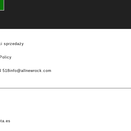
i sprzedaży
Policy
4 518
info@allnewrock.com
ota.es