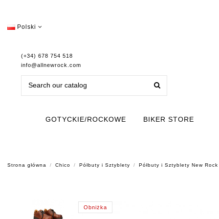
Polski
(+34) 678 754 518
info@allnewrock.com
GOTYCKIE/ROCKOWE
BIKER STORE
Strona główna
Chico
Półbuty i Sztyblety
Półbuty i Sztyblety New R
Obniżka