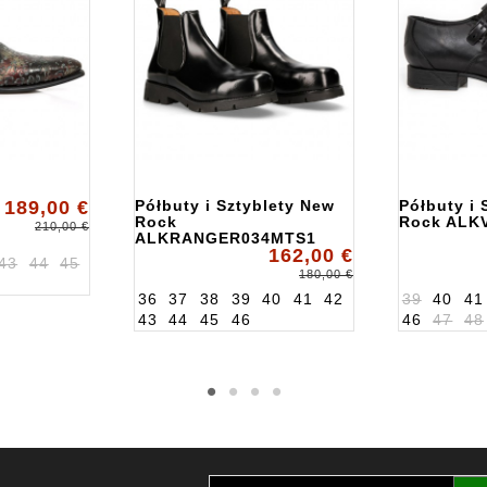
189,00 €
Półbuty i Sztyblety New
Półbuty i 
Rock
Rock ALK
210,00 €
ALKRANGER034MTS1
162,00 €
43
44
45
180,00 €
36
37
38
39
40
41
42
39
40
41
43
44
45
46
46
47
48