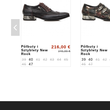
Półbuty i
216,00 €
Półbuty i
Sztyblety New
Sztyblety New
240,00 €
Rock
Rock
ALKNW136S8
ALK2246S28
39
40
41
42
43
44
45
39
40
41
42
46
47
46
47